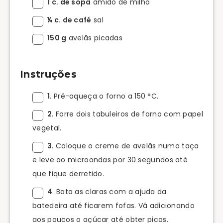
1 c. de sopa
amido de milho
¼ c. de café
sal
150 g
avelãs picadas
Instruções
1
. Pré-aqueça o forno a 150 °C.
2
. Forre dois tabuleiros de forno com papel
vegetal.
3
. Coloque o creme de avelãs numa taça
e leve ao microondas por 30 segundos até
que fique derretido.
4
. Bata as claras com a ajuda da
batedeira até ficarem fofas. Vá adicionando
aos poucos o açúcar até obter picos.