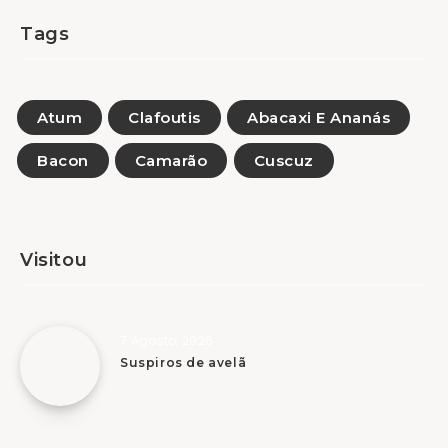
Tags
Atum
Clafoutis
Abacaxi E Ananás
Bacon
Camarão
Cuscuz
Visitou
7 Agosto, 2026
Suspiros de avelã