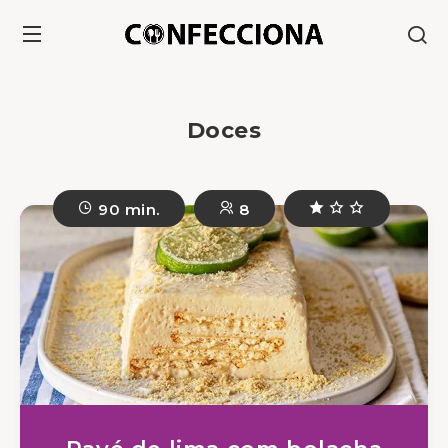
Doces
90 min.
8