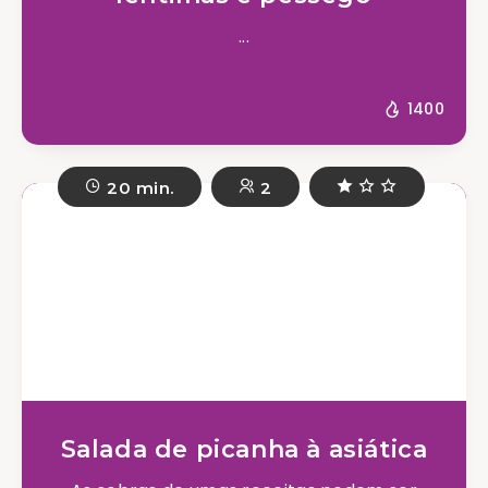
...
1400
20 min.
2
Salada de picanha à asiática