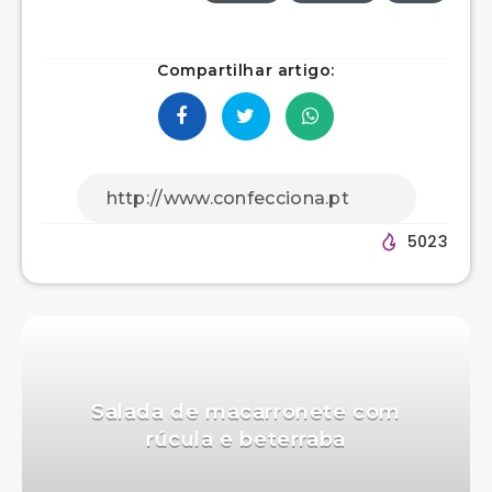
Compartilhar artigo:
5023
Salada de macarronete com
rúcula e beterraba