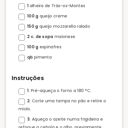
1
alheira de Trás-os-Montes
100 g
queijo creme
150 g
queijo mozzarella ralado
2 c. de sopa
maionese
100 g
espinafres
qb
pimenta
Instruções
1
. Pré-aqueça o forno a 180 °C.
2
. Corte uma tampa no pão e retire o
miolo.
3
. Aqueça o azeite numa frigideira e
refogue a cebola e o alho, previamente