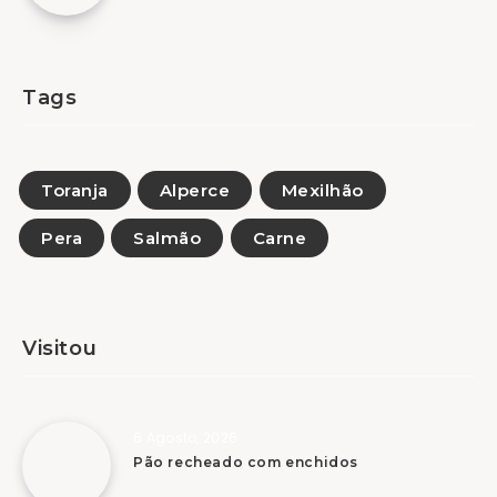
Tags
Toranja
Alperce
Mexilhão
Pera
Salmão
Carne
Visitou
6 Agosto, 2026
Pão recheado com enchidos