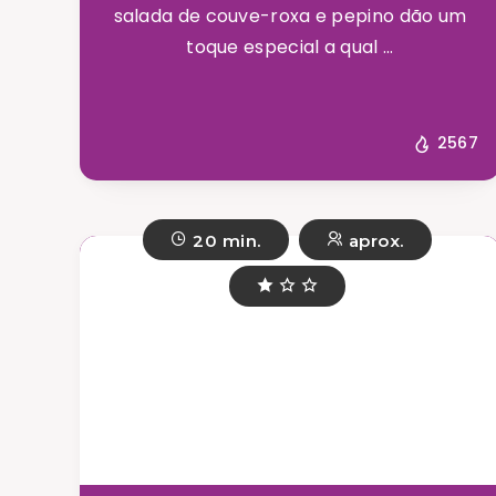
salada de couve-roxa e pepino dão um
toque especial a qual ...
2567
20 min.
aprox.