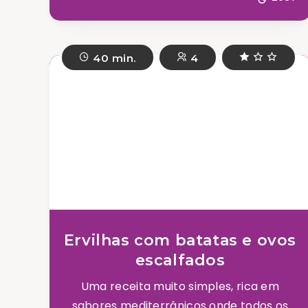
40 min.
4
Ervilhas com batatas e ovos
escalfados
Uma receita muito simples, rica em
sabores mediterrânicos onde todos os