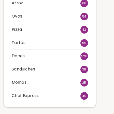
Arroz
68
Ovos
54
Pizza
43
Tartes
50
Doces
528
Sanduiches
38
Molhos
25
Chef Express
40