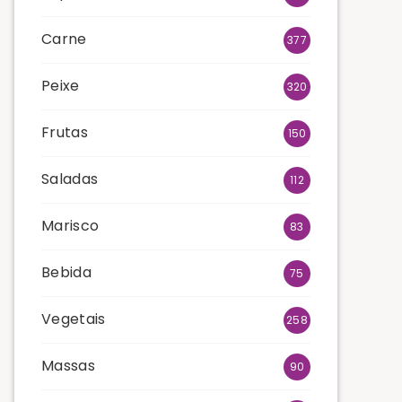
Carne
377
Peixe
320
Frutas
150
Saladas
112
Marisco
83
Bebida
75
Vegetais
258
Massas
90