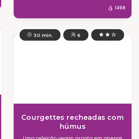
1498
30 min.
6
Courgettes recheadas com
húmus
Uma refeição vegan pronta em apenas