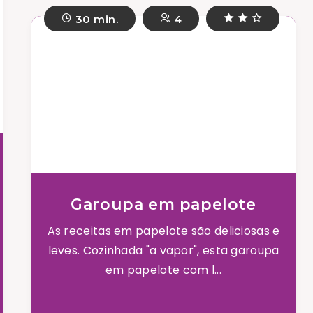
30 min.
4
Garoupa em papelote
As receitas em papelote são deliciosas e
leves. Cozinhada "a vapor", esta garoupa
em papelote com l...