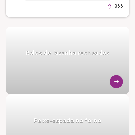
966
Rolos de lasanha recheados
Peixe-espada no forno