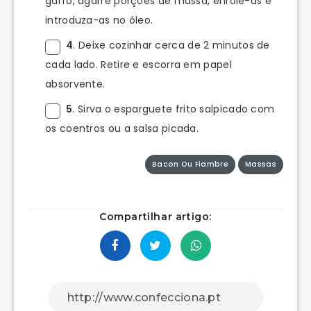
garfo, agarre porções de massa, enrole-as e
introduza-as no óleo.
4
. Deixe cozinhar cerca de 2 minutos de
cada lado. Retire e escorra em papel
absorvente.
5
. Sirva o esparguete frito salpicado com
os coentros ou a salsa picada.
Bacon Ou Fiambre
Massas
Compartilhar artigo: