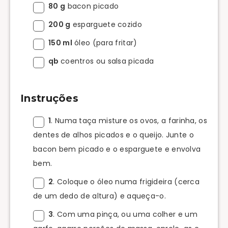
80 g
bacon picado
200 g
esparguete cozido
150 ml
óleo (para fritar)
qb
coentros ou salsa picada
Instruções
1
. Numa taça misture os ovos, a farinha, os
dentes de alhos picados e o queijo. Junte o
bacon bem picado e o esparguete e envolva
bem.
2
. Coloque o óleo numa frigideira (cerca
de um dedo de altura) e aqueça-o.
3
. Com uma pinça, ou uma colher e um