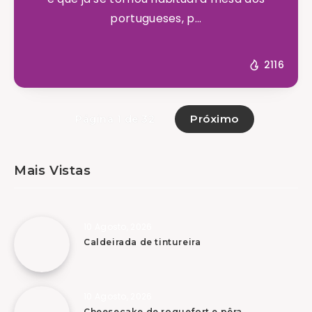
portugueses, p...
2116
Próximo
Página 1 de 32
Mais Vistas
10 Agosto, 2026
Caldeirada de tintureira
10 Agosto, 2026
Cheesecake de roquefort e pêra