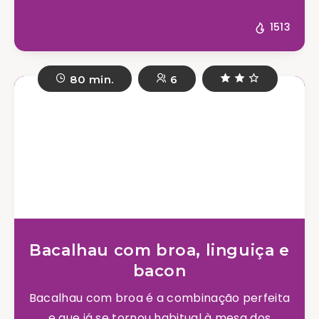
1513
80 min.
6
Bacalhau com broa, linguiça e
bacon
Bacalhau com broa é a combinação perfeita
e que já se tornou habitual à mesa dos