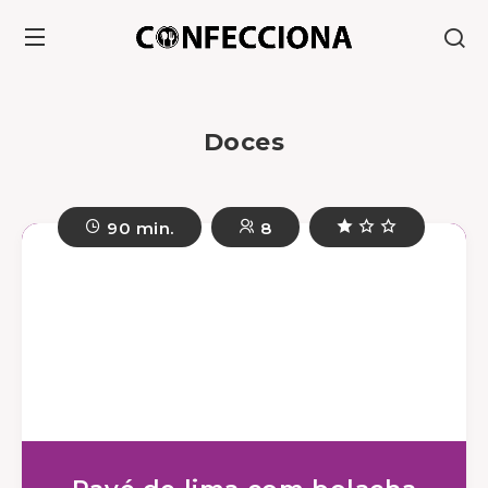
Doces
90 min.
8