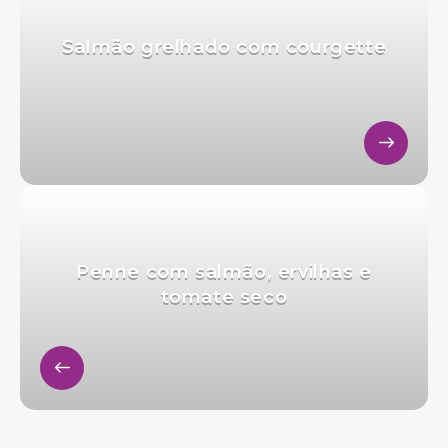
Salmão grelhado com courgette
Penne com salmão, ervilhas e
tomate seco