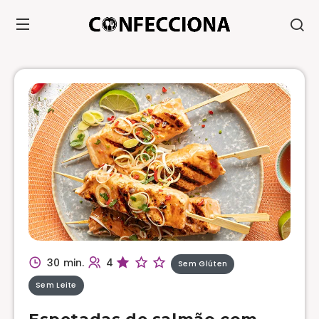
30 min.
4
Sem Glúten
Sem Leite