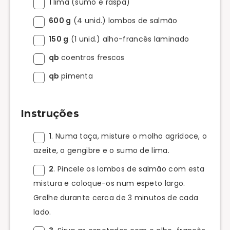
1
lima (sumo e raspa)
600 g
(4 unid.) lombos de salmão
150 g
(1 unid.) alho-francês laminado
qb
coentros frescos
qb
pimenta
Instruções
1
. Numa taça, misture o molho agridoce, o
azeite, o gengibre e o sumo de lima.
2
. Pincele os lombos de salmão com esta
mistura e coloque-os num espeto largo.
Grelhe durante cerca de 3 minutos de cada
lado.