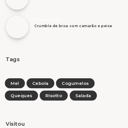
8 Agosto, 2026
Crumble de broa com camarão e peixe
Tags
Mel
Cebola
Cogumelos
Queques
Risotto
Salada
Visitou