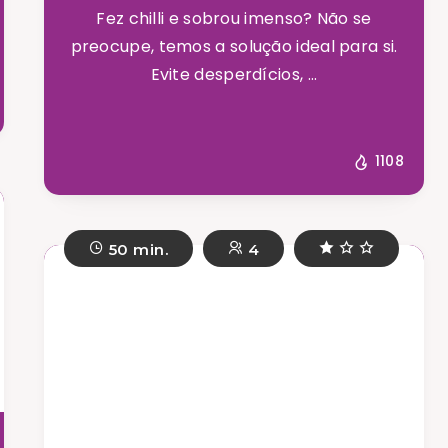
Fez chilli e sobrou imenso? Não se
preocupe, temos a solução ideal para si.
Evite desperdícios, ...
1108
50 min.
4