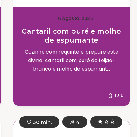
6 Agosto, 2026
Cantaril com puré e molho
de espumante
Cozinhe com requinte e prepare este
divinal cantaril com puré de feijão-
branco e molho de espumant...
1015
30 min.
4