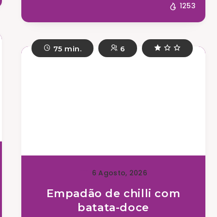
1253
75 min.
6
6 Agosto, 2026
Empadão de chilli com
batata-doce