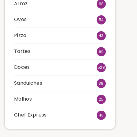
Arroz
68
Ovos
54
Pizza
43
Tartes
50
Doces
528
Sanduiches
38
Molhos
25
Chef Express
40