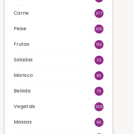
Carne
377
Peixe
320
Frutas
150
Saladas
112
Marisco
83
Bebida
75
Vegetais
258
Massas
90