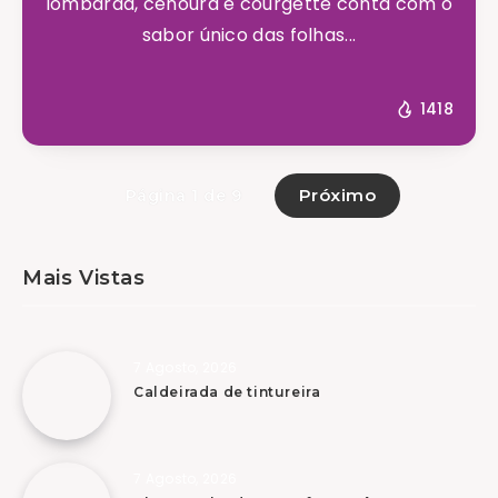
lombarda, cenoura e courgette conta com o
sabor único das folhas...
1418
Próximo
Página 1 de 9
Mais Vistas
7 Agosto, 2026
Caldeirada de tintureira
7 Agosto, 2026