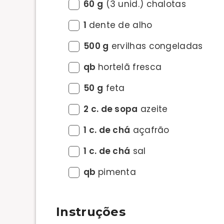
60 g
(3 unid.) chalotas
1
dente de alho
500 g
ervilhas congeladas
qb
hortelã fresca
50 g
feta
2 c. de sopa
azeite
1 c. de chá
açafrão
1 c. de chá
sal
qb
pimenta
Instruções