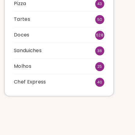
Pizza
43
Tartes
50
Doces
528
Sanduiches
38
Molhos
25
Chef Express
40