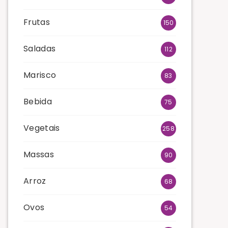
Frutas
150
Saladas
112
Marisco
83
Bebida
75
Vegetais
258
Massas
90
Arroz
68
Ovos
54