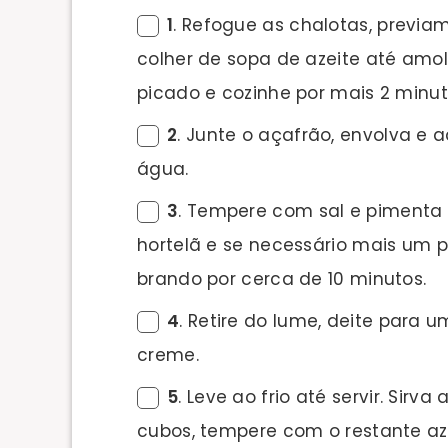
1
. Refogue as chalotas, previ
colher de sopa de azeite até amo
picado e cozinhe por mais 2 minut
2
. Junte o açafrão, envolva e a
água.
3
. Tempere com sal e pimenta 
hortelã e se necessário mais um 
brando por cerca de 10 minutos.
4
. Retire do lume, deite para u
creme.
5
. Leve ao frio até servir. Sir
cubos, tempere com o restante aze