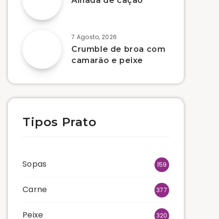
Alhada de cação
7 Agosto, 2026
Crumble de broa com
camarão e peixe
Tipos Prato
Sopas
159
Carne
377
Peixe
320