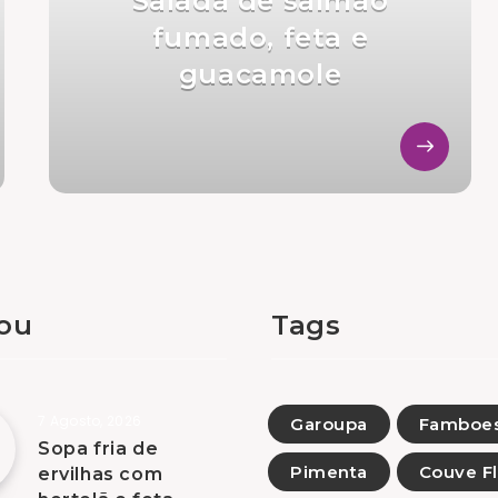
Salada de salmão
fumado, feta e
guacamole
tou
Tags
7 Agosto, 2026
Garoupa
Famboe
Sopa fria de
Pimenta
Couve Fl
ervilhas com