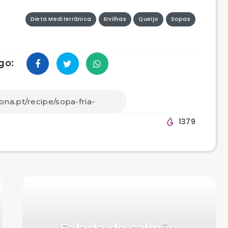
Dieta Mediterrânica
Ervilhas
Queijo
Sopas
go:
1379