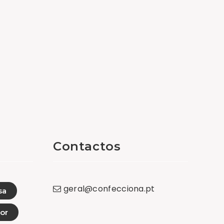
Contactos
geral
@
confecciona
.
pt
sa
or