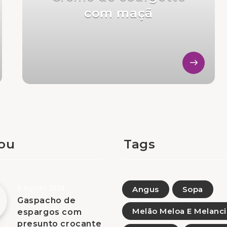
com maçã
tou
Tags
8 Agosto, 2026
Angus
Sopa
Gaspacho de
Melão Meloa E Melanci
espargos com
presunto crocante