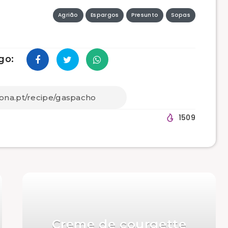
Agrião
Espargos
Presunto
Sopas
go:
1509
Creme de courgette