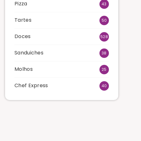
Pizza
43
Tartes
50
Doces
528
Sanduiches
38
Molhos
25
Chef Express
40