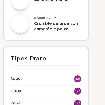
Alhada de cação
8 Agosto, 2026
Crumble de broa com
camarão e peixe
Tipos Prato
Sopas
159
Carne
377
Peixe
320