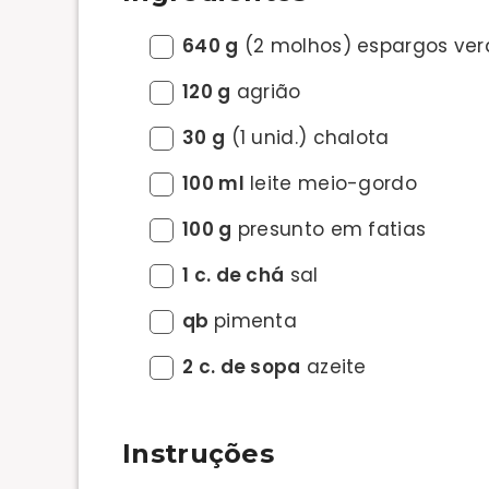
640 g
(2 molhos) espargos ver
120 g
agrião
30 g
(1 unid.) chalota
100 ml
leite meio-gordo
100 g
presunto em fatias
1 c. de chá
sal
qb
pimenta
2 c. de sopa
azeite
Instruções