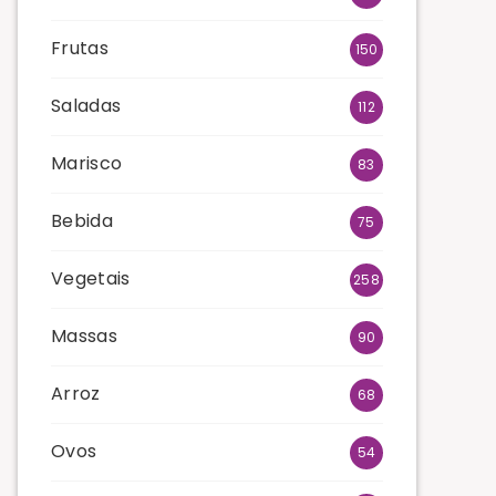
Frutas
150
Saladas
112
Marisco
83
Bebida
75
Vegetais
258
Massas
90
Arroz
68
Ovos
54