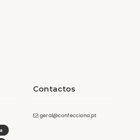
Contactos
geral
@
confecciona
.
pt
a