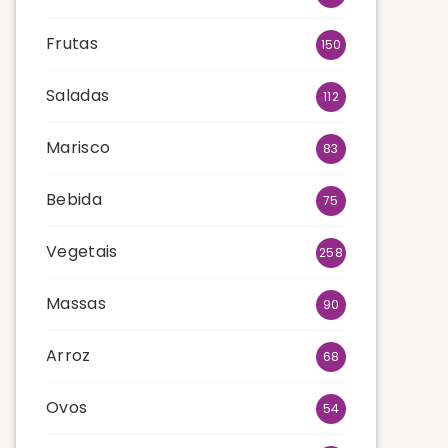
Frutas
150
Saladas
112
Marisco
83
Bebida
75
Vegetais
258
Massas
90
Arroz
68
Ovos
54