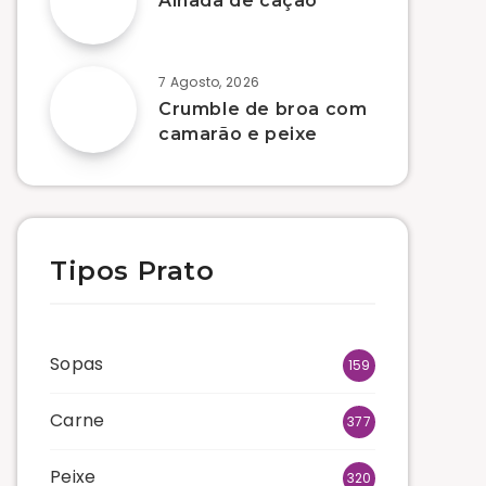
Alhada de cação
7 Agosto, 2026
Crumble de broa com
camarão e peixe
Tipos Prato
Sopas
159
Carne
377
Peixe
320