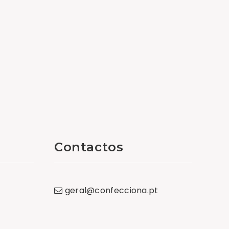
Contactos
geral
@
confecciona
.
pt