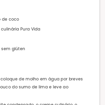
o de coco
culinária Pura Vida
a sem glúten
 e coloque de molho em água por breves
pouco do sumo de lima e leve ao
leite condensado, o creme culinário, o