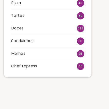
Pizza
43
Tartes
50
Doces
528
Sanduiches
38
Molhos
25
Chef Express
40