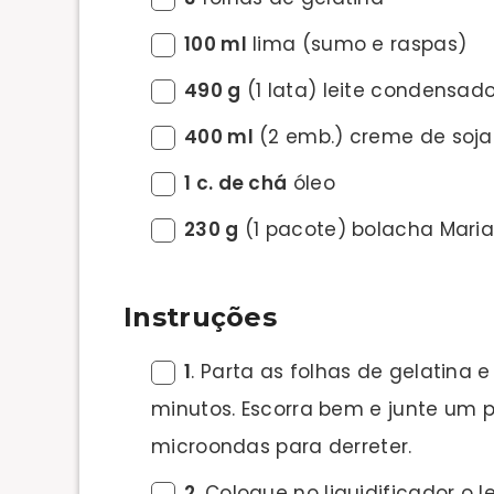
100 ml
lima (sumo e raspas)
490 g
(1 lata) leite condensad
400 ml
(2 emb.) creme de soja 
1 c. de chá
óleo
230 g
(1 pacote) bolacha Mari
Instruções
1
. Parta as folhas de gelatina
minutos. Escorra bem e junte um 
microondas para derreter.
2
. Coloque no liquidificador o 