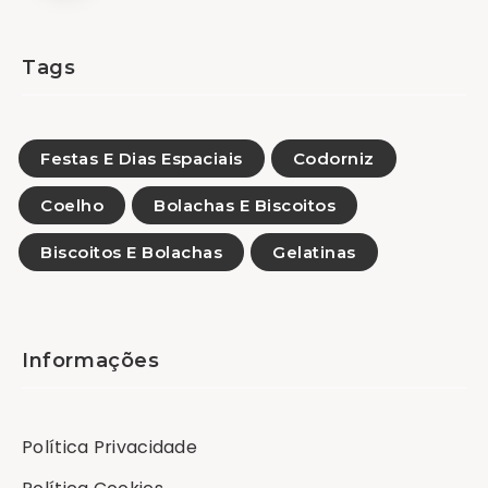
Tags
Festas E Dias Espaciais
Codorniz
Coelho
Bolachas E Biscoitos
Biscoitos E Bolachas
Gelatinas
Informações
Política Privacidade