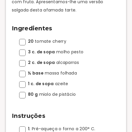
com fruta. Apresentamos-lhe uma versão
salgada desta afamada tarte.
Ingredientes
20
tomate cherry
3 c. de sopa
molho pesto
2 c. de sopa
alcaparras
½ base
massa folhada
1 c. de sopa
azeite
80 g
miolo de pistácio
Instruções
1
. Pré-aqueça o forno a 200° C.