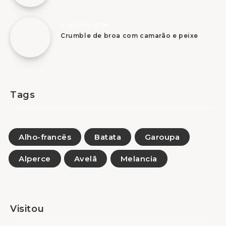
9 Agosto, 2026
Crumble de broa com camarão e peixe
Tags
Alho-francês
Batata
Garoupa
Alperce
Avelã
Melancia
Visitou