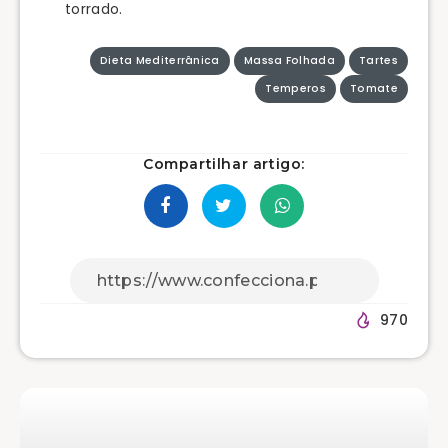
torrado.
Dieta Mediterrânica
Massa Folhada
Tartes
Temperos
Tomate
Compartilhar artigo:
970